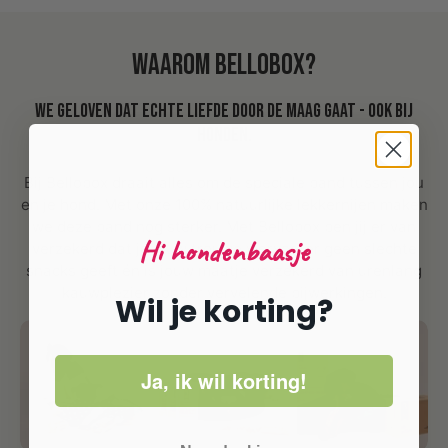
Waarom Bellobox?
We geloven dat echte liefde door de maag gaat - ook bij
honden.
Bij Bellobox draait alles om de speciale band tussen jou
en je hond. Met onze 100% natuurlijke lekkernijen maken
we deze band nog sterker. Met Bellobox ben jij er van
Hi hondenbaasje
verzekerd dat je jouw trouwe viervoeter geen slechte
snacks geeft én is jouw maatje verzekerd van urenlang
kauwplezier zonder vervelende bijwerkingen.
Wil je korting?
Ja, ik wil korting!