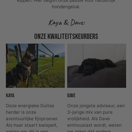
kippen. Hier begon onze passie voor natuurlijk
hondengeluk.
Kaya & Dave:
onze kwaliteitskeurders
Kaya
Dave
Deze energieke Duitse
Onze jongste adviseur, een
herder is onze
3-jarige mix van pure
avontuurlijke fijnproever.
vrolijkheid. Als Dave
Als haar staart kwispelt,
enthousiast wordt, weten
weten we: dit is een
we zeker dat andere