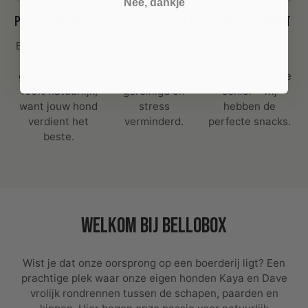
Nee, dankje
Pure verwennerij
Gezond genieten
Op maat gemaakt
Elke snack is met
Terwijl jouw hond
Of je nu een
zorg
geniet, wordt het
speelse puppy
geselecteerd en
gebit natuurlijk
hebt of een wijze
100% natuurlijk,
gereinigd en
senior - wij
want jouw hond
stress
hebben de
verdient het
verminderd.
perfecte snacks.
beste.
Welkom bij Bellobox
Wist je dat onze oorsprong op een boerderij ligt? Een
prachtige plek waar onze eigen honden Kaya en Dave
vrolijk rondrennen tussen de schapen, paarden en