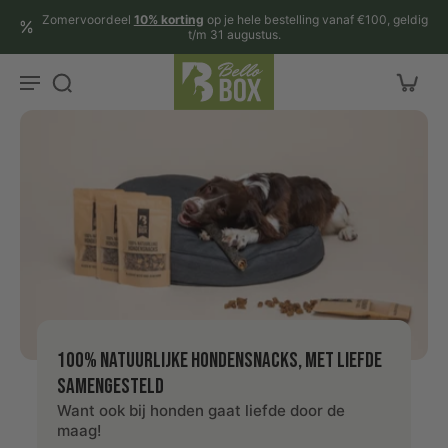
aar
Zomervoordeel
10% korting
op je hele bestelling vanaf €100, geldig
rtikel
t/m 31 augustus.
100% natuurlijke hondensnacks, met liefde
samengesteld
Want ook bij honden gaat liefde door de
maag!