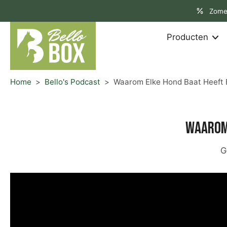
aar
Zome
rtikel
Producten
Home
>
Bello's Podcast
>
Waarom Elke Hond Baat Heeft 
Waarom 
G