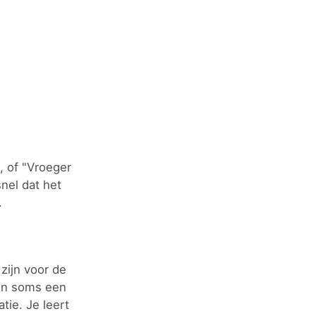
, of "Vroeger
snel dat het
.
zijn voor de
ben soms een
tie. Je leert