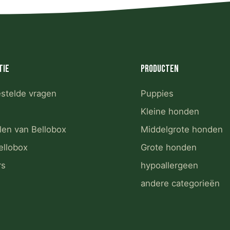
tie
Producten
estelde vragen
Puppies
Kleine honden
len van Bellobox
Middelgrote honden
ellobox
Grote honden
rs
hypoallergeen
andere categorieën