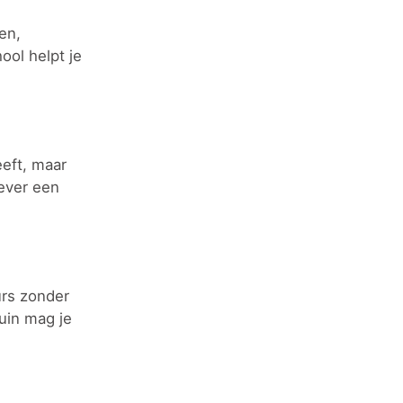
en,
ol helpt je
eeft, maar
iever een
urs zonder
uin mag je