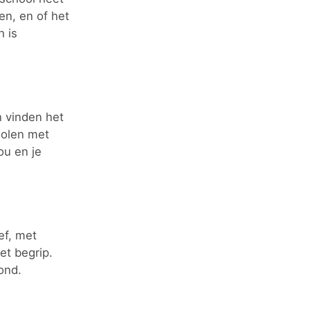
n, en of het
h is
n vinden het
holen met
ou en je
ef, met
et begrip.
ond.