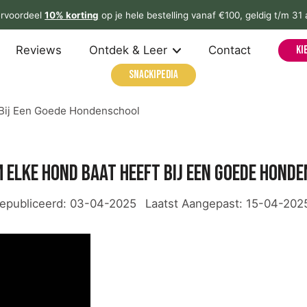
rvoordeel
10% korting
op je hele bestelling vanaf €100, geldig t/m 31
Reviews
Ontdek & Leer
Contact
Ki
Snackipedia
Bij Een Goede Hondenschool
elke hond baat heeft bij een goede hond
epubliceerd:
03-04-2025
Laatst Aangepast:
15-04-202