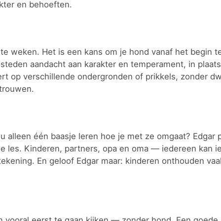
akter en behoeften.
rste weken. Het is een kans om je hond vanaf het begin t
steden aandacht aan karakter en temperament, in plaats
ageert op verschillende ondergronden of prikkels, zonder d
rtrouwen.
 alleen één baasje leren hoe je met ze omgaat? Edgar p
 les. Kinderen, partners, opa en oma — iedereen kan ie
een tekening. En geloof Edgar maar: kinderen onthouden va
om vooral eerst te gaan kijken — zonder hond. Een goede