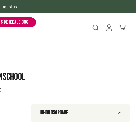
 augustus.
es de ideale box
enschool
5
Inhoudsopgave