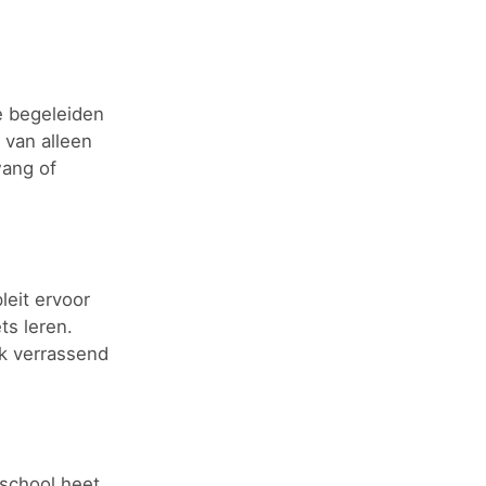
e begeleiden
 van alleen
wang of
leit ervoor
ts leren.
ak verrassend
 school heet