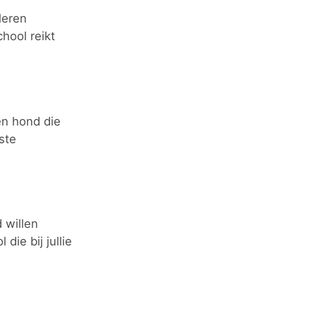
leren
hool reikt
Een hond die
ste
 willen
die bij jullie