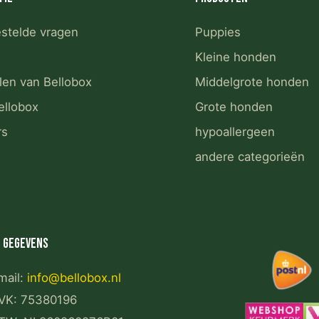
estelde vragen
Puppies
Kleine honden
len van Bellobox
Middelgrote honden
ellobox
Grote honden
rs
hypoallergeen
andere categorieën
 gegevens
mail:
info@bellobox.nl
VK: 75380196