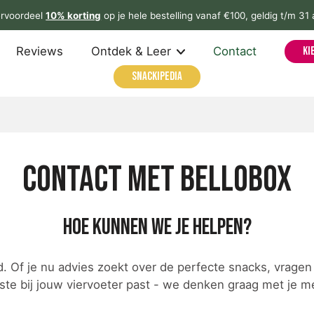
rvoordeel
10% korting
op je hele bestelling vanaf €100, geldig t/m 31
Reviews
Ontdek & Leer
Contact
Ki
Snackipedia
Contact met Bellobox
Hoe kunnen we je helpen?
nd. Of je nu advies zoekt over de perfecte snacks, vragen
ste bij jouw viervoeter past - we denken graag met je m