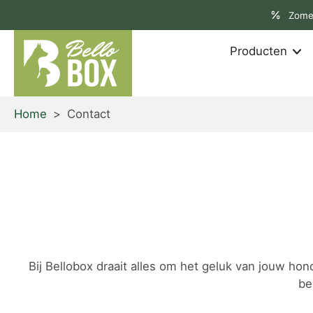
aar
Zome
rtikel
Producten
Home
>
Contact
Bij Bellobox draait alles om het geluk van jouw ho
be