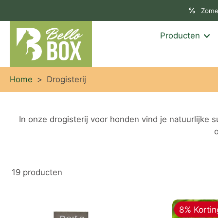
aar
Zome
rtikel
Producten
Home
>
Drogisterij
In onze drogisterij voor honden vind je natuurlijk
o
19 producten
8% Kortin