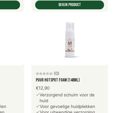
Bekijk product
en
Voeg toe aan winkelwagen
(0)
PUUR hotspot foam (148ml)
€12,90
Verzorgend schuim voor de
huid
len
Voor gevoelige huidplekken
nen
Voor uitwendige verzorging