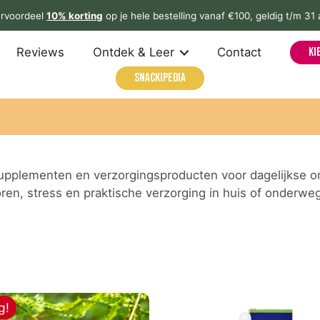
rvoordeel
10% korting
op je hele bestelling vanaf €100, geldig t/m 31
Reviews
Ontdek & Leer
Contact
Ki
Snackipedia
e supplementen en verzorgingsproducten voor dagelijkse
ren, stress en praktische verzorging in huis of onderweg
g!