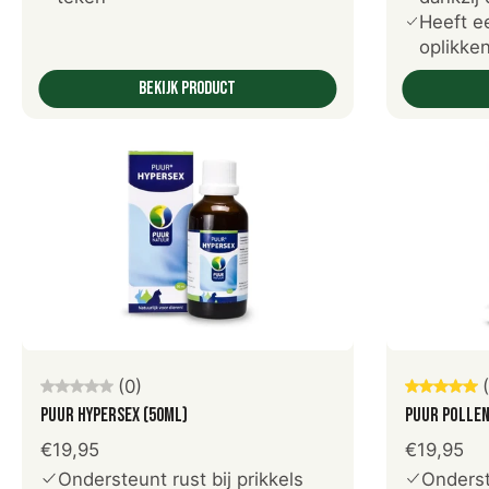
Heeft e
oplikke
Bekijk product
Voeg toe aan winkelwagen
V
(0)
PUUR Hypersex (50ml)
PUUR Pollen
€19,95
€19,95
Ondersteunt rust bij prikkels
Onderst