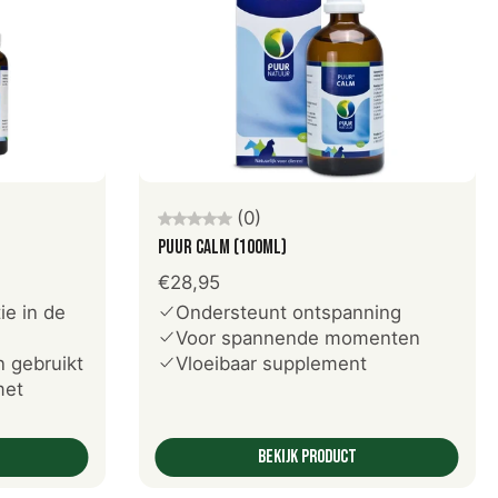
en
Voeg toe aan winkelwagen
(0)
PUUR Calm (100ml)
€28,95
ie in de
Ondersteunt ontspanning
Voor spannende momenten
 gebruikt
Vloeibaar supplement
met
Bekijk product