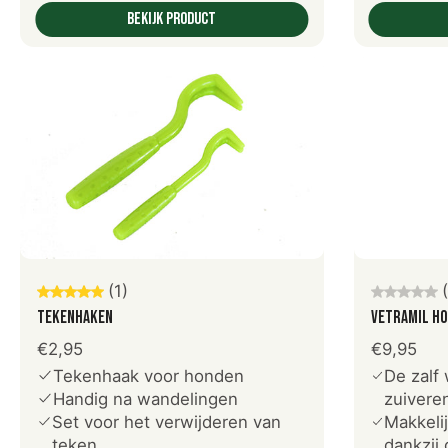
Bekijk product
V
Voeg toe aan winkelwagen
(1)
Vetramil Ho
Tekenhaken
€9,95
€2,95
De zalf
Tekenhaak voor honden
zuivere
Handig na wandelingen
Makkeli
Set voor het verwijderen van
dankzij
teken