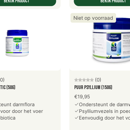
Bekijk product
Bekijk product
Niet op voorraad
oeg toe aan winkelwagen
Uitverkocht
(0)
(0)
tic (50g)
PUUR Psyllium (150g)
€19,95
eunt darmflora
Ondersteunt de darm
voor door het voer
Psylliumvezels in po
biotica
Eenvoudig door het v