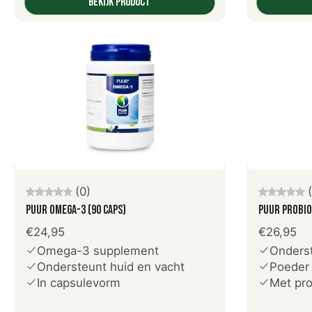
Bekijk product
Voeg toe aan winkelwagen
V
(0)
PUUR Omega-3 (90 caps)
PUUR Probio
€24,95
€26,95
Omega-3 supplement
Onderst
Ondersteunt huid en vacht
Poeder 
In capsulevorm
Met pro