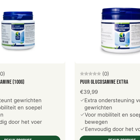
oeg toe aan winkelwagen
Kies opties
(0)
(0)
amine (100g)
PUUR Glucosamine Extra
€39,99
teunt gewrichten
Extra ondersteuning v
biliteit en soepel
gewrichten
en
Voor mobiliteit en soe
ig door het voer
bewegen
Eenvoudig door het v