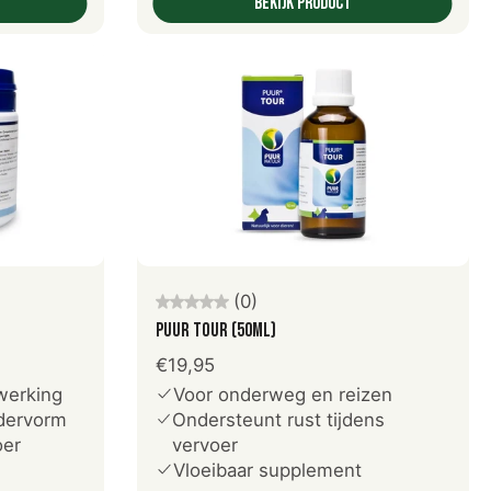
Bekijk product
Voeg toe aan winkelwagen
(0)
PUUR Tour (50ml)
€19,95
werking
Voor onderweg en reizen
edervorm
Ondersteunt rust tijdens
oer
vervoer
Vloeibaar supplement