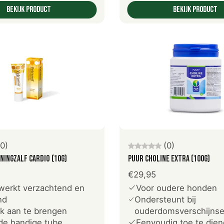
Bekijk product
Bekijk product
oeg toe aan winkelwagen
Voeg toe aan winkelwag
(0)
(0)
ningzalf Cardio (10g)
PUUR choline extra (100g)
€29,95
 werkt verzachtend en
Voor oudere honden
nd
Ondersteunt bij
jk aan te brengen
ouderdomsverschijnse
 de handige tube
Eenvoudig toe te die