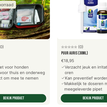
oorraad
Uitverkocht
Voeg toe aan winkelwag
(0)
(0)
PUUR Auris (30ml)
€18,95
et voor honden
Verzacht jeuk en irritat
voor thuis en onderweg
oren
t om mee te nemen
Kan preventief worden
Makkelijk te doseren 
meegeleverde pipet
Bekijk product
Bekijk product