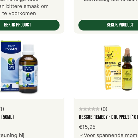
en bittere smaak om
n te voorkomen
Bekijk product
Bekijk product
oeg toe aan winkelwagen
Voeg toe aan winkelwag
(1)
(0)
 (50ml)
Rescue Remedy - druppels (10 
€15,95
euning bij
Voor spannende mom