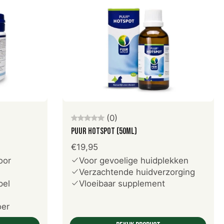
Voeg toe aan winkelwagen
(0)
PUUR Hotspot (50ml)
€19,95
oor
Voor gevoelige huidplekken
Verzachtende huidverzorging
pel
Vloeibaar supplement
oer