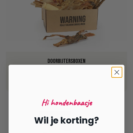
Doorbijtersboxen
Doorbijtersbox: Voor honden die pas tevreden zijn als
ze echt hebben gekauwd Ken je dat? Je hond ...
4 producten
Hi hondenbaasje
Wil je korting?