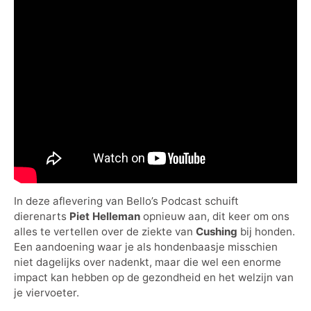
In deze aflevering van Bello’s Podcast schuift
dierenarts
Piet Helleman
opnieuw aan, dit keer om ons
alles te vertellen over de ziekte van
Cushing
bij honden.
Een aandoening waar je als hondenbaasje misschien
niet dagelijks over nadenkt, maar die wel een enorme
impact kan hebben op de gezondheid en het welzijn van
je viervoeter.