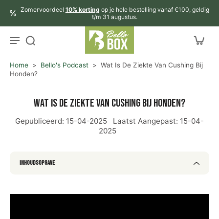
aar
Zomervoordeel
10% korting
op je hele bestelling vanaf €100, geldig
rtikel
t/m 31 augustus.
Home
>
Bello's Podcast
>
Wat Is De Ziekte Van Cushing Bij
Honden?
Wat is de ziekte van Cushing bij honden?
Gepubliceerd:
15-04-2025
Laatst Aangepast:
15-04-
2025
Inhoudsopgave