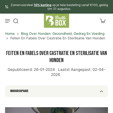
aar
Zomervoordeel
10% korting
op je hele bestelling vanaf €100, geldig
rtikel
t/m 31 augustus.
Home
>
Blog Over Honden: Gezondheid, Gedrag En Voeding
>
Feiten En Fabels Over Castratie En Sterilisatie Van Honden
Feiten en Fabels over Castratie en Sterilisatie van
Honden
Gepubliceerd:
26-01-2024
Laatst Aangepast:
02-04-
2026
Inhoudsopgave