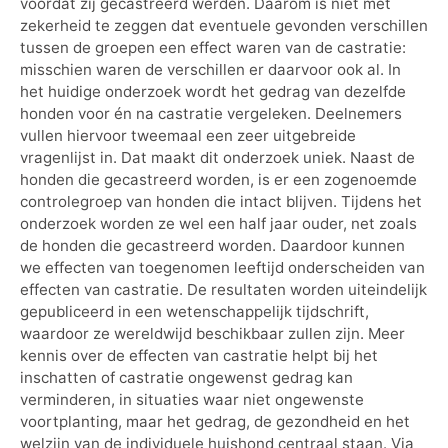
voordat zij gecastreerd werden. Daarom is niet met
zekerheid te zeggen dat eventuele gevonden verschillen
tussen de groepen een effect waren van de castratie:
misschien waren de verschillen er daarvoor ook al. In
het huidige onderzoek wordt het gedrag van dezelfde
honden voor én na castratie vergeleken. Deelnemers
vullen hiervoor tweemaal een zeer uitgebreide
vragenlijst in. Dat maakt dit onderzoek uniek. Naast de
honden die gecastreerd worden, is er een zogenoemde
controlegroep van honden die intact blijven. Tijdens het
onderzoek worden ze wel een half jaar ouder, net zoals
de honden die gecastreerd worden. Daardoor kunnen
we effecten van toegenomen leeftijd onderscheiden van
effecten van castratie. De resultaten worden uiteindelijk
gepubliceerd in een wetenschappelijk tijdschrift,
waardoor ze wereldwijd beschikbaar zullen zijn. Meer
kennis over de effecten van castratie helpt bij het
inschatten of castratie ongewenst gedrag kan
verminderen, in situaties waar niet ongewenste
voortplanting, maar het gedrag, de gezondheid en het
welzijn van de individuele huishond centraal staan. Via