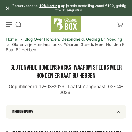
aar
Zomervoordeel
10% korting
op je hele bestelling vanaf €100, geldig
rtikel
t/m 31 augustus.
Home
>
Blog Over Honden: Gezondheid, Gedrag En Voeding
>
Glutenvrije Hondensnacks: Waarom Steeds Meer Honden Er
Baat Bij Hebben
Glutenvrije hondensnacks: waarom steeds meer
honden er baat bij hebben
Gepubliceerd:
12-03-2026
Laatst Aangepast:
02-04-
2026
Inhoudsopgave