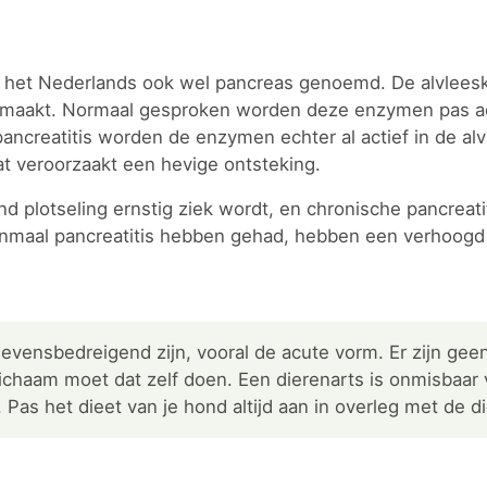
in het Nederlands ook wel pancreas genoemd. De alvleeskl
anmaakt. Normaal gesproken worden deze enzymen pas ac
ancreatitis worden de enzymen echter al actief in de alvl
at veroorzaakt een hevige ontsteking.
nd plotseling ernstig ziek wordt, en chronische pancreatit
enmaal pancreatitis hebben gehad, hebben een verhoogd 
levensbedreigend zijn, vooral de acute vorm. Er zijn gee
lichaam moet dat zelf doen. Een dierenarts is onmisbaar
as het dieet van je hond altijd aan in overleg met de di