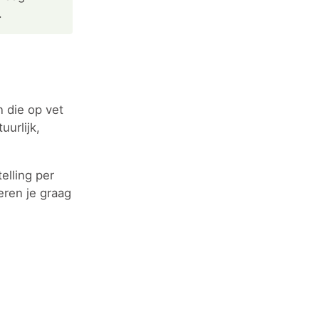
.
 die op vet
urlijk,
elling per
eren je graag