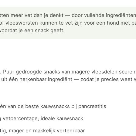
en meer vet dan je denkt — door vullende ingrediënten
 of vleesworsten kunnen te vet zijn voor een hond met pa
oordat je een snack geeft.
aar. Puur gedroogde snacks van magere vleesdelen scoren 
it één herkenbaar ingrediënt — zodat je precies weet w
n van de beste kauwsnacks bij pancreatitis
g vetpercentage, ideale kauwsnack
ig, mager en makkelijk verteerbaar