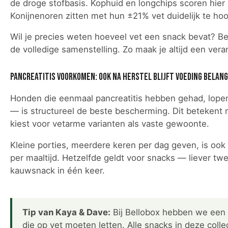
de droge stofbasis. Kophuid en longchips scoren hie
Konijnenoren zitten met hun ±21% vet duidelijk te ho
Wil je precies weten hoeveel vet een snack bevat? Be
de volledige samenstelling. Zo maak je altijd een ver
Pancreatitis voorkomen: ook na herstel blijft voeding belang
Honden die eenmaal pancreatitis hebben gehad, lopen
— is structureel de beste bescherming. Dit betekent n
kiest voor vetarme varianten als vaste gewoonte.
Kleine porties, meerdere keren per dag geven, is ook 
per maaltijd. Hetzelfde geldt voor snacks — liever tw
kauwsnack in één keer.
Tip van Kaya & Dave:
Bij Bellobox hebben we een 
die op vet moeten letten. Alle snacks in deze colle