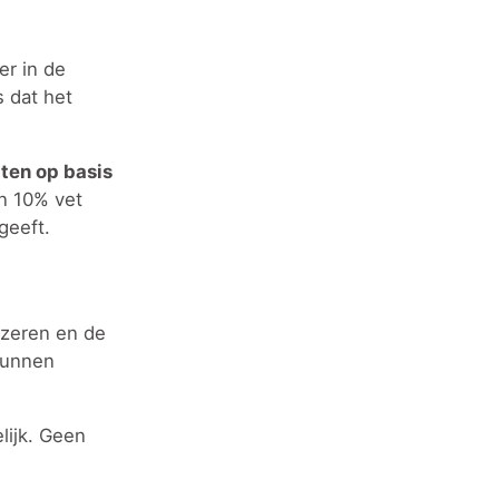
er in de
s dat het
ten op basis
an 10% vet
geeft.
auzeren en de
 kunnen
lijk. Geen