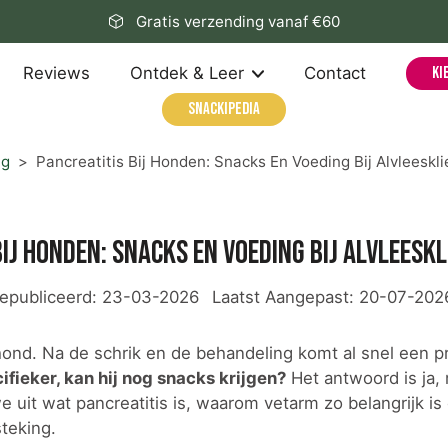
Gratis verzending vanaf €60
Reviews
Ontdek & Leer
Contact
Ki
Snackipedia
ng
>
Pancreatitis Bij Honden: Snacks En Voeding Bij Alvleeskl
bij honden: snacks en voeding bij alvleesk
epubliceerd:
23-03-2026
Laatst Aangepast:
20-07-202
 hond. Na de schrik en de behandeling komt al snel een p
fieker, kan hij nog snacks krijgen?
Het antwoord is ja,
we uit wat pancreatitis is, waarom vetarm zo belangrijk i
steking.