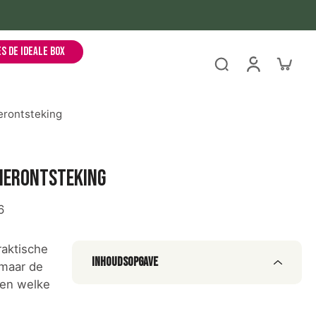
es de ideale box
ierontsteking
lierontsteking
6
raktische
Inhoudsopgave
 maar de
s en welke