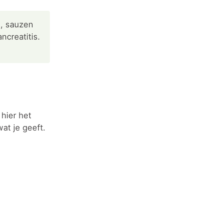
, sauzen
ncreatitis.
hier het
at je geeft.