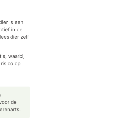
ier is een
tief in de
eesklier zelf
is, waarbij
risico op
n
 voor de
erenarts.