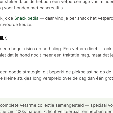
r uitstekend: beide hebben een vetpercentage van minde
og voor honden met pancreatitis.
kijk de
Snackipedia
— daar vind je per snack het vetper
antwoorde keuze.
rijk
 een hoger risico op herhaling. Een vetarm dieet — ook 
iet dat je hond nooit meer een traktatie mag, maar dat 
een goede strategie: dit beperkt de piekbelasting op de a
ee kleine stukjes long verspreid over de dag dan één gro
complete vetarme collectie samengesteld — speciaal v
ctie zijn 100% natuurlijk, licht verteerbaar en hebben een