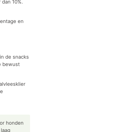
r dan 10%.
centage en
in de snacks
je bewust
lvleesklier
te
oor honden
 laag