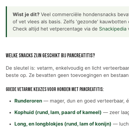
Wist je dit?
Veel commerciële hondensnacks bevatt
of vet vlees als basis. Zelfs 'gezonde' kauwbotten
Check altijd het vetpercentage via de
Snackipedia
v
Welke snacks zijn geschikt bij pancreatitis?
De sleutel is: vetarm, enkelvoudig en licht verteerb
beste op. Ze bevatten geen toevoegingen en bestaan u
Goede vetarme keuzes voor honden met pancreatitis:
Runderoren
— mager, dun en goed verteerbaar, éé
Kophuid (rund, lam, paard of kameel)
— zeer laa
Long, en longblokjes (rund, lam of konijn)
— lucht