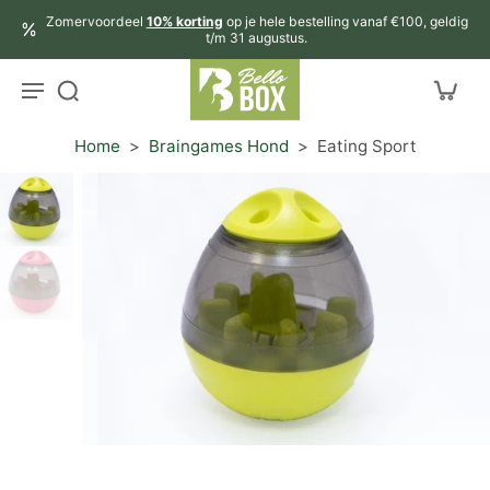
aar
Zomervoordeel
10% korting
op je hele bestelling vanaf €100, geldig
rtikel
t/m 31 augustus.
Home
>
Braingames Hond
>
Eating Sport
r
ctinformatie