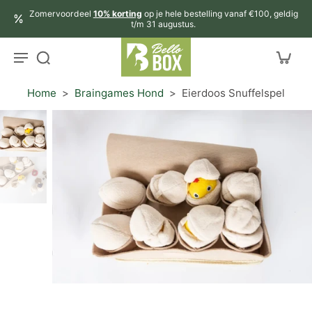
aar
Zomervoordeel
10% korting
op je hele bestelling vanaf €100, geldig
rtikel
t/m 31 augustus.
Home
>
Braingames Hond
>
Eierdoos Snuffelspel
r
ctinformatie