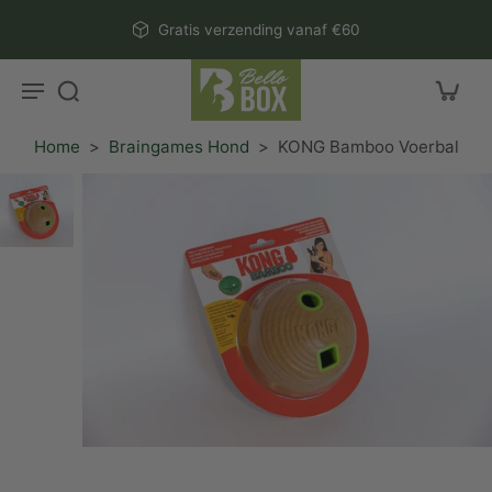
aar
Gratis verzending vanaf €60
rtikel
Home
>
Braingames Hond
>
KONG Bamboo Voerbal
r
ctinformatie