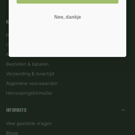
Nee, dankje
Klantenservice
Retour en garantie
Contact en klantenservice
Abonnement Spelregels
Bestellen & betalen
Verzending & levertijd
Algemene voorwaarden
Herroepingsformulier
Informatie
Veel gestelde vragen
Blogs