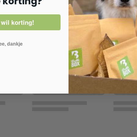
e korting?
 wil korting!
ee, dankje