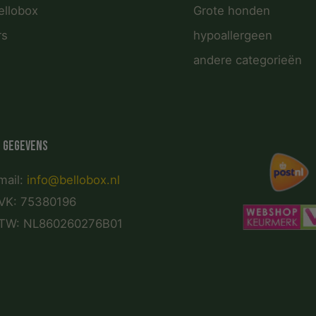
ellobox
Grote honden
rs
hypoallergeen
andere categorieën
 gegevens
mail:
info@bellobox.nl
VK: 75380196
TW: NL860260276B01