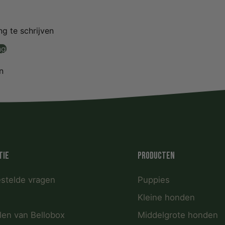
g te schrijven
ng
n
tie
Producten
estelde vragen
Puppies
Kleine honden
len van Bellobox
Middelgrote honden