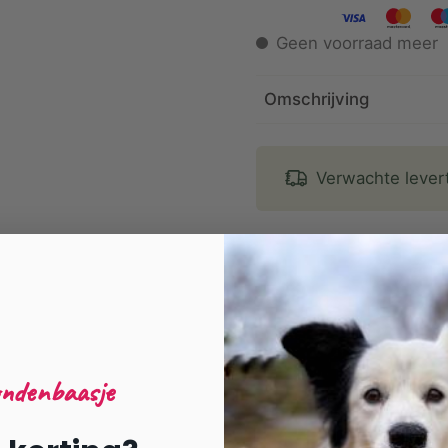
Geen voorraad meer
Omschrijving
Verwachte lever
ondenbaasje