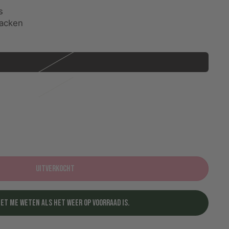
s
nacken
Uitverkocht
het me weten als het weer op voorraad is.