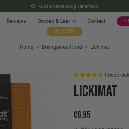
Gratis verzending vanaf €60
Reviews
Ontdek & Leer
Contact
Ki
Snackipedia
Home
>
Braingames Hond
>
Lickimat
1 beoordel
Lickimat
€6,95
Likmat voor honden