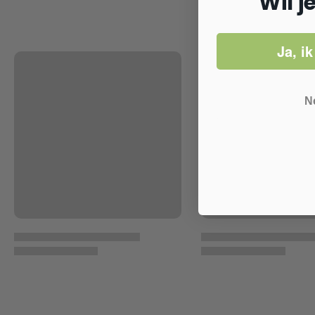
Wil j
Ja, ik
N