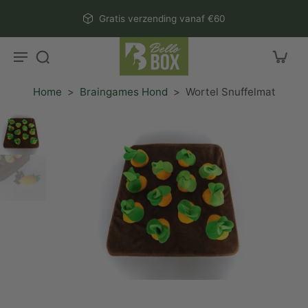
aar
Gratis verzending vanaf €60
rtikel
Home
>
Braingames Hond
>
Wortel Snuffelmat
r
ctinformatie