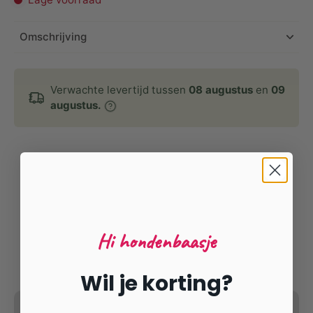
Omschrijving
Verwachte levertijd tussen
08 augustus
en
09
augustus.
Hi hondenbaasje
Wil je korting?