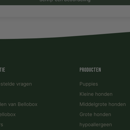
tie
Producten
estelde vragen
Puppies
Kleine honden
len van Bellobox
Middelgrote honden
ellobox
Grote honden
rs
hypoallergeen