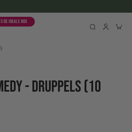
es de ideale box
)
edy - druppels (10