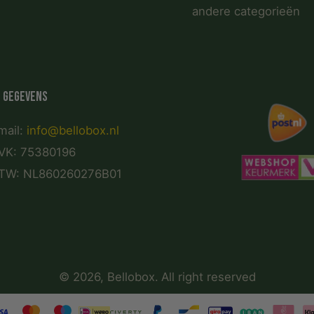
andere categorieën
 gegevens
mail:
info@bellobox.nl
VK: 75380196
TW: NL860260276B01
© 2026,
Bellobox
.
All right reserved