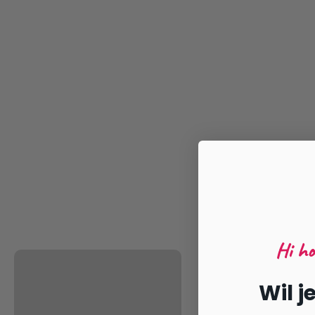
Hi h
Wil j