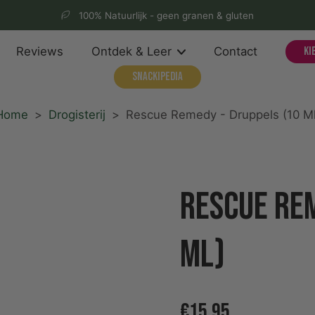
100% Natuurlijk - geen granen & gluten
Reviews
Ontdek & Leer
Contact
Ki
Snackipedia
Home
>
Drogisterij
>
Rescue Remedy - Druppels (10 Ml
Rescue Rem
ml)
€15,95