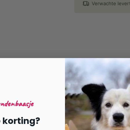
Verwachte lever
ondenbaasje
e korting?