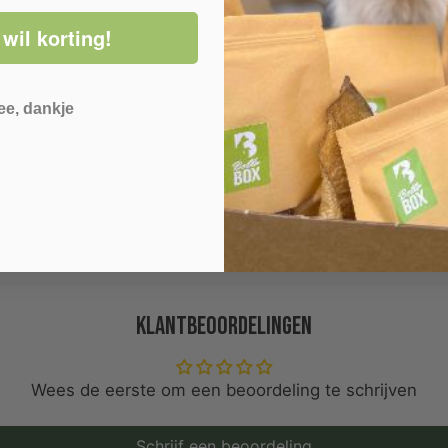
 wil korting!
ee, dankje
Klantbeoordelingen
Wees de eerste om een beoordeling te schrijven
Schrijf een beoordeling