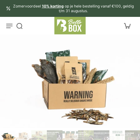
aar
Zomervoordeel
10% korting
op je hele bestelling vanaf €100, geldig
rtikel
t/m 31 augustus.
r
ctinformatie