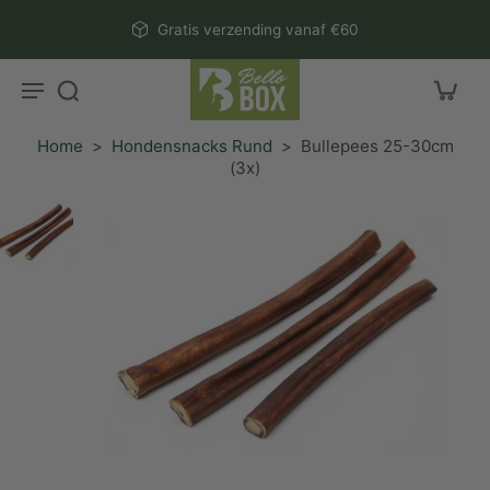
aar
Gratis verzending vanaf €60
rtikel
Home
>
Hondensnacks Rund
>
Bullepees 25-30cm
(3x)
r
ctinformatie