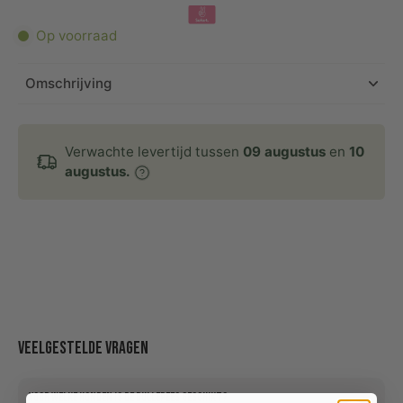
Op voorraad
Omschrijving
Verwachte levertijd tussen
09 augustus
en
10
augustus.
Veelgestelde vragen
Voor welke honden is de bullepees geschikt?