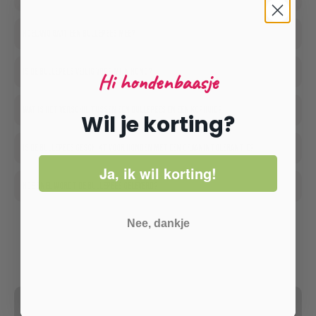
Hoelang gaat een bullepees mee?
Is de bullepees veilig voor mijn hond?
Hi hondenbaasje
Wat is het verschil tussen een bullepees en een kophuid?
Wil je korting?
Is de bullepees geschikt voor honden met een graanintolerantie?
Ja, ik wil korting!
Hoe snel wordt de bullepees geleverd?
Nee, dankje