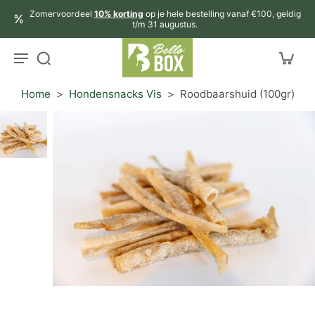
aar
Zomervoordeel
10% korting
op je hele bestelling vanaf €100, geldig
rtikel
t/m 31 augustus.
Home
>
Hondensnacks Vis
>
Roodbaarshuid (100gr)
r
ctinformatie