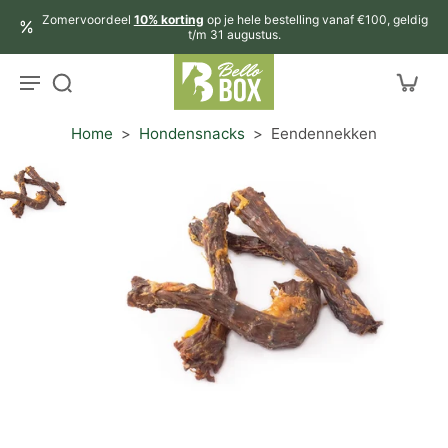
aar
Zomervoordeel
10% korting
op je hele bestelling vanaf €100, geldig
rtikel
t/m 31 augustus.
Home
>
Hondensnacks
>
Eendennekken
r
ctinformatie