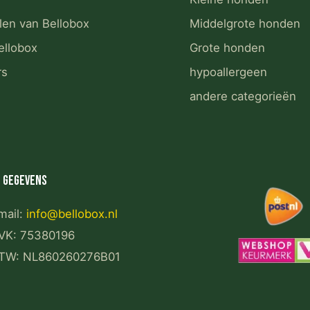
len van Bellobox
Middelgrote honden
ellobox
Grote honden
rs
hypoallergeen
andere categorieën
 gegevens
mail:
info@bellobox.nl
VK: 75380196
TW: NL860260276B01