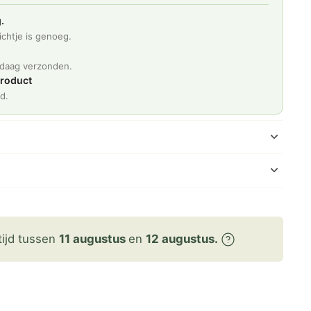
.
chtje is genoeg.
d
ndaag verzonden.
product
d.
tijd tussen
11 augustus
en
12 augustus.