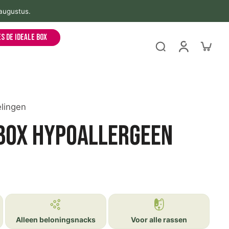
 augustus.
es de ideale box
lingen
box Hypoallergeen
Alleen beloningsnacks
Voor alle rassen