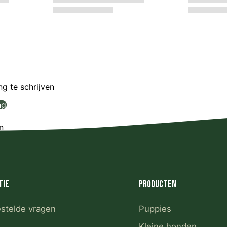
g te schrijven
ng
n
tie
Producten
estelde vragen
Puppies
Kleine honden