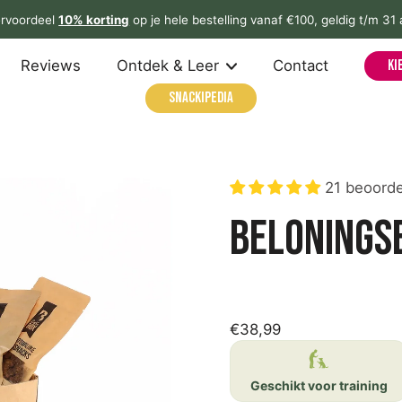
rvoordeel
10% korting
op je hele bestelling vanaf €100, geldig t/m 31
Reviews
Ontdek & Leer
Contact
Ki
Snackipedia
21 beoorde
Belonings
€38,99
Geschikt voor training