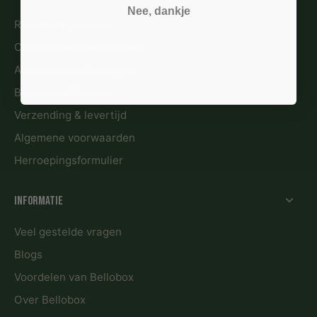
Nee, dankje
Retour en garantie
Contact en klantenservice
Abonnement Spelregels
Bestellen & betalen
Verzending & levertijd
Algemene voorwaarden
Herroepingsformulier
Informatie
Veel gestelde vragen
Blogs
Voordelen van Bellobox
Over Bellobox