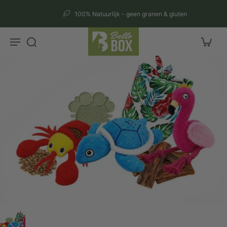
aar
100% Natuurlijk - geen granen & gluten
rtikel
r
ctinformatie