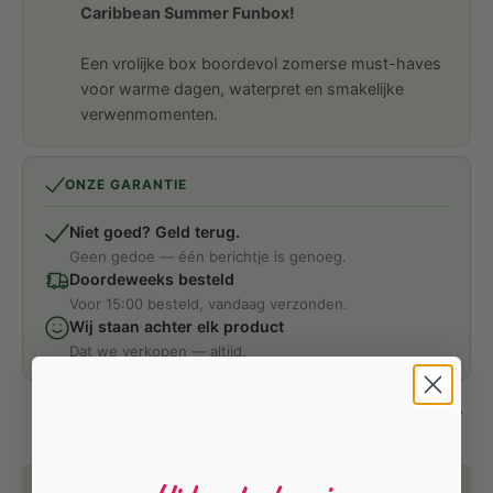
Caribbean Summer Funbox!
Een vrolijke box boordevol zomerse must-haves
voor warme dagen, waterpret en smakelijke
verwenmomenten.
ONZE GARANTIE
Niet goed? Geld terug.
Geen gedoe — één berichtje is genoeg.
Doordeweeks besteld
Voor 15:00 besteld, vandaag verzonden.
Wij staan achter elk product
Dat we verkopen — altijd.
Omschrijving