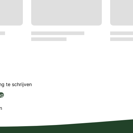
g te schrijven
ng
n