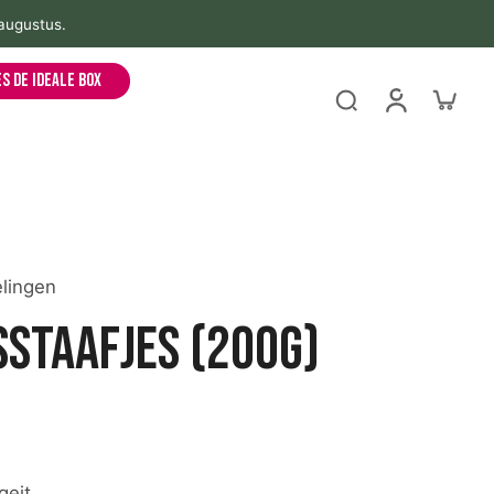
 augustus.
es de ideale box
lingen
sstaafjes (200g)
geit