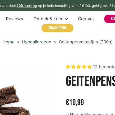
rvoordeel
10% korting
op je hele bestelling vanaf €100, geldig t/m 31
Reviews
Ontdek & Leer
Contact
Ki
Snackipedia
Home
>
Hypoallergeen
>
Geitenpensstaafjes (200g)
12 beoorde
Geitenpen
€10,99
Natuurlijke snack van 