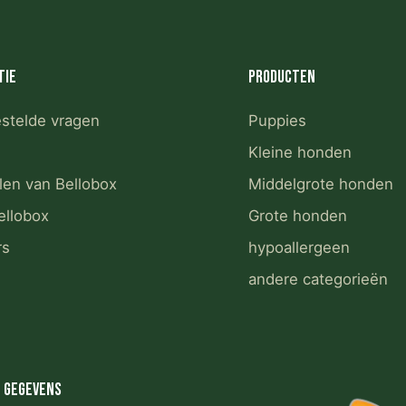
tie
Producten
estelde vragen
Puppies
Kleine honden
len van Bellobox
Middelgrote honden
ellobox
Grote honden
rs
hypoallergeen
andere categorieën
 gegevens