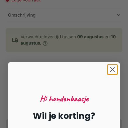
Omschrijving
Verwachte levertijd tussen
09 augustus
en
10
augustus.
Hi hondenbaasje
Wil je korting?