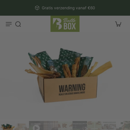
aar
Gratis verzending vanaf €60
rtikel
r
ctinformatie