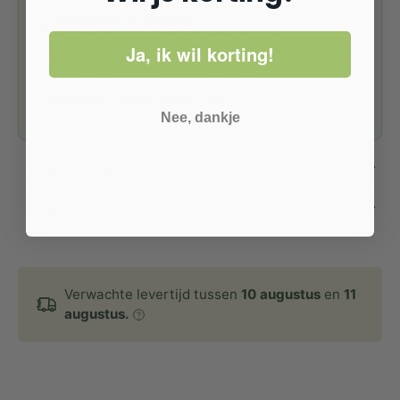
Niet goed? Geld terug.
Geen gedoe — één berichtje is genoeg.
Ja, ik wil korting!
Doordeweeks besteld
Voor 15:00 besteld, vandaag verzonden.
Wij staan achter elk product
Dat we verkopen — altijd.
Nee, dankje
Omschrijving
Inhoud
Verwachte levertijd tussen
10 augustus
en
11
augustus.