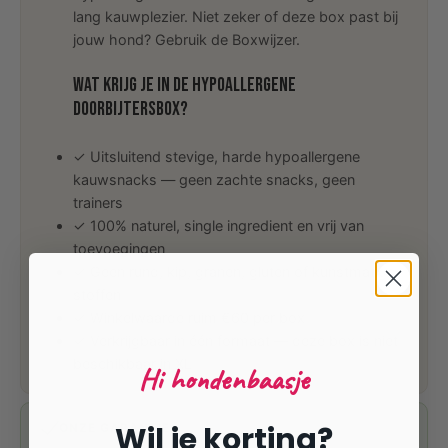
lang kauwplezier. Niet zeker of deze box past bij
jouw hond? Gebruik de Boxwijzer.
Wat krijg je in de Hypoallergene
Doorbijtersbox?
✓ Uitsluitend stevige, harde hypoallergene
kauwsnacks — geen zachte snacks, geen
trainers
✓ 100% naturel, single ingredient en vrij van
toevoegingen
✓ Geen rund, kip, granen, gluten of kunstmatige
stoffen
✓ Winkelwaarde ruim €60 per box
✓ Verkrijgbaar in één formaat — deze box is niet
beschikbaar in XL
Hi hondenbaasje
Wil je korting?
ONZE GARANTIE