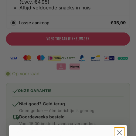
(t.w.v. €4.95)
Altijd voldoende snacks in huis
Losse aankoop
€35,99
Voeg toe aan winkelwagen
Op voorraad
ONZE GARANTIE
Niet goed? Geld terug.
Geen gedoe — één berichtje is genoeg.
Doordeweeks besteld
Voor 15:00 besteld, vandaag verzonden.
Wij staan achter elk product