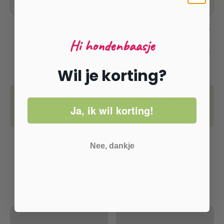
Dat we verkopen — altijd.
Omschrijving
Hi hondenbaasje
Inhoud
Wil je korting?
Verwachte levertijd tussen
10 augustus
en
11
Ja, ik wil korting!
augustus.
Nee, dankje