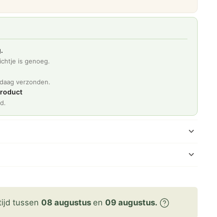
.
chtje is genoeg.
d
ndaag verzonden.
product
d.
tijd tussen
08 augustus
en
09 augustus.