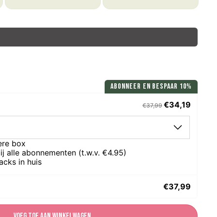
ABONNEER EN BESPAAR 10%
€34,19
€37,99
ere box
ij alle abonnementen (t.w.v. €4.95)
acks in huis
€37,99
Voeg toe aan winkelwagen