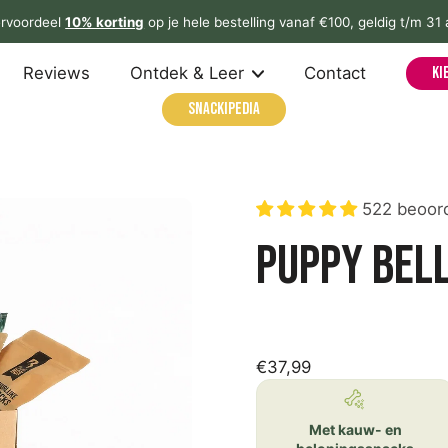
Gratis verzending vanaf €60
Reviews
Ontdek & Leer
Contact
Ki
Snackipedia
522 beoor
Puppy Bel
€37,99
Met kauw- en