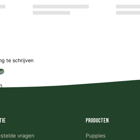
g te schrijven
ng
n
tie
Producten
estelde vragen
Puppies