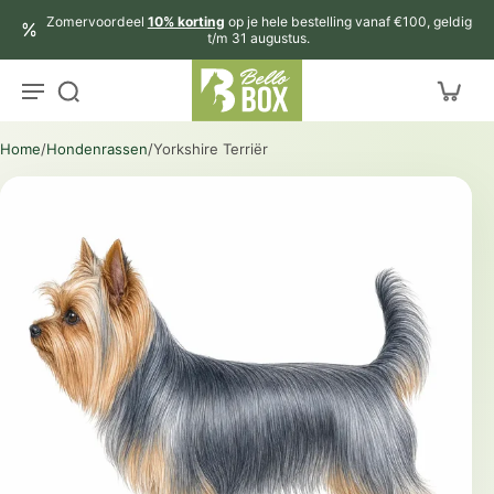
aar
Zomervoordeel
10% korting
op je hele bestelling vanaf €100, geldig
rtikel
t/m 31 augustus.
Home
/
Hondenrassen
/
Yorkshire Terriër