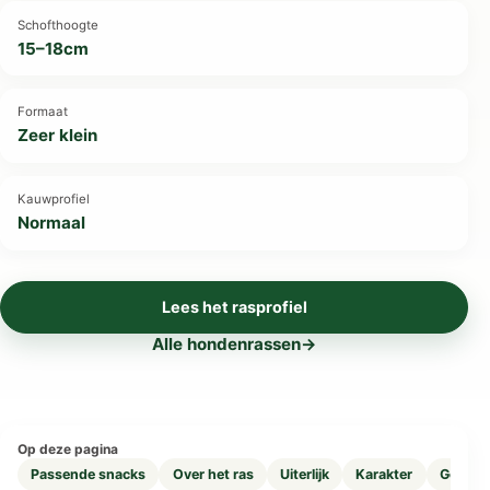
Schofthoogte
15–18cm
Formaat
Zeer klein
Kauwprofiel
Normaal
Lees het rasprofiel
Alle hondenrassen
→
Op deze pagina
Passende snacks
Over het ras
Uiterlijk
Karakter
Geschi