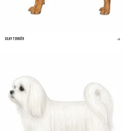
→
Silky Terriër