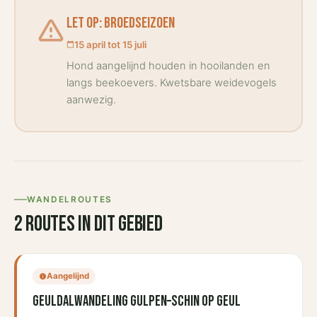
warning_amber
Let op: broedseizoen
15 april tot 15 juli
calendar_today
Hond aangelijnd houden in hooilanden en
langs beekoevers. Kwetsbare weidevogels
aanwezig.
WANDELROUTES
2 routes in dit gebied
Aangelijnd
info
Geuldalwandeling Gulpen–Schin op Geul