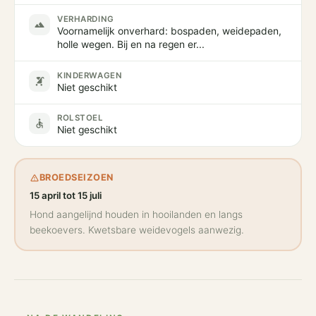
VERHARDING
terrain
Voornamelijk onverhard: bospaden, weidepaden,
holle wegen. Bij en na regen er...
KINDERWAGEN
stroller
Niet geschikt
ROLSTOEL
accessible
Niet geschikt
BROEDSEIZOEN
warning_amber
15 april tot 15 juli
Hond aangelijnd houden in hooilanden en langs
beekoevers. Kwetsbare weidevogels aanwezig.