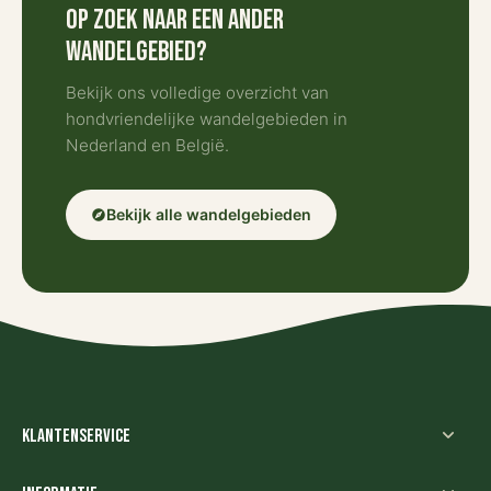
Op zoek naar een ander
wandelgebied?
Bekijk ons volledige overzicht van
hondvriendelijke wandelgebieden in
Nederland en België.
Bekijk alle wandelgebieden
explore
Klantenservice