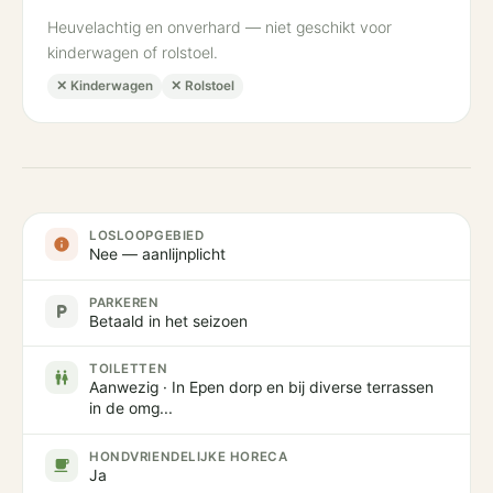
Heuvelachtig en onverhard — niet geschikt voor
kinderwagen of rolstoel.
✕ Kinderwagen
✕ Rolstoel
LOSLOOPGEBIED
info
Nee — aanlijnplicht
PARKEREN
local_parking
Betaald in het seizoen
TOILETTEN
wc
Aanwezig · In Epen dorp en bij diverse terrassen
in de omg...
HONDVRIENDELIJKE HORECA
local_cafe
Ja