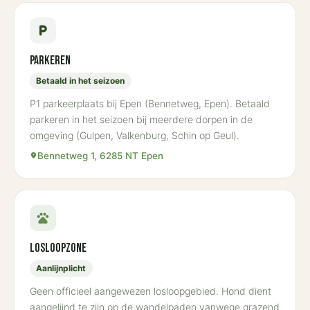
local_parking
Parkeren
Betaald in het seizoen
P1 parkeerplaats bij Epen (Bennetweg, Epen). Betaald
parkeren in het seizoen bij meerdere dorpen in de
omgeving (Gulpen, Valkenburg, Schin op Geul).
Bennetweg 1, 6285 NT Epen
place
pets
Losloopzone
Aanlijnplicht
Geen officieel aangewezen losloopgebied. Hond dient
aangelijnd te zijn op de wandelpaden vanwege grazend