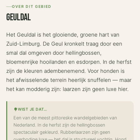
OVER DIT GEBIED
Geuldal
Het Geuldal is het glooiende, groene hart van
Zuid-Limburg. De Geul kronkelt traag door een
smal dal omgeven door hellingbossen,
bloemenrijke hooilanden en esdorpen. In de herfst
zijn de kleuren adembenemend. Voor honden is
het afwisselende terrein heerlijk snuffelen — maar
het kan modderig zijn: laarzen zijn geen luxe hier.
WIST JE DAT…
lightbulb
Een van de meest pittoreske wandelgebieden van
Nederland. In de herfst zijn de hellingbossen
spectaculair gekleurd. Rubberlaarzen zijn geen
overbodige luxe — het dal is structureel vochtig. Hond