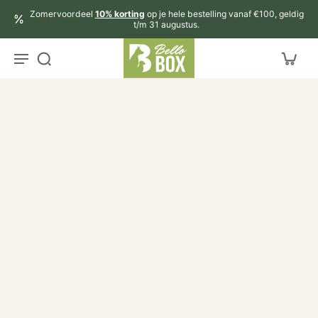
aar
Zomervoordeel
10% korting
op je hele bestelling vanaf €100, geldig
rtikel
t/m 31 augustus.