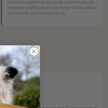
Groot losloopgebied in een van de oudste bossen van
Nederland. Grafheuvels en oude bomen. Gratis parkeren
aan het einde van Prins Hendrikweg.
rspreid over de Heuvelrug, beheerd door Staatsbosbeheer en