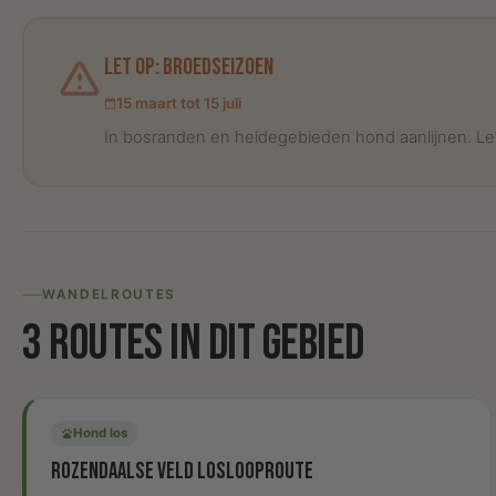
warning_amber
Let op: broedseizoen
15 maart tot 15 juli
calendar_today
In bosranden en heidegebieden hond aanlijnen. Let
WANDELROUTES
3 routes in dit gebied
Hond los
pets
Rozendaalse Veld loslooproute