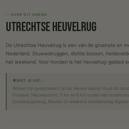
OVER DIT GEBIED
Utrechtse Heuvelrug
De Utrechtse Heuvelrug is een van de groenste en 
Nederland. Stuwwalruggen, dichte bossen, heidevelde
het weekend. Voor honden is het heuvelrug-gebied ee
WIST JE DAT…
lightbulb
Wolven zijn gesignaleerd op de Veluwe vlakbij. Houd de hond
Posbank (Veluwezoom): 5 km en 8 km routes met hondenstra
Schietbergseweg, Rheden (in weekend toeristenweg afgeslot