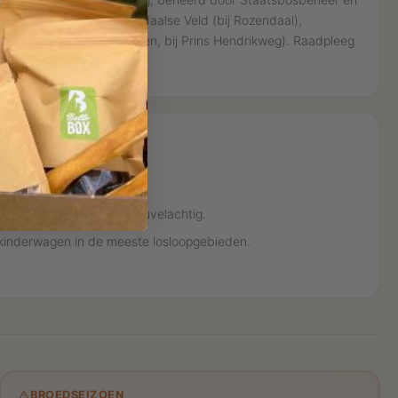
osloopgebieden: Rozendaalse Veld (bij Rozendaal),
ek), Speulderbos (Putten, bij Prins Hendrikweg). Raadpleeg
te grenzen.
 en bospaden. Deels heuvelachtig.
f kinderwagen in de meeste losloopgebieden.
BROEDSEIZOEN
warning_amber