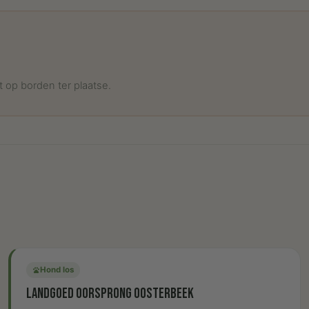
 op borden ter plaatse.
Hond los
pets
Landgoed Oorsprong Oosterbeek