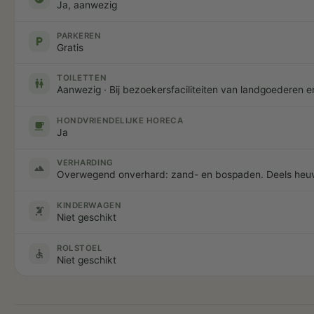
Ja, aanwezig
PARKEREN
local_parking
Gratis
TOILETTEN
wc
Aanwezig · Bij bezoekersfaciliteiten van landgoederen en
HONDVRIENDELIJKE HORECA
local_cafe
Ja
VERHARDING
terrain
Overwegend onverhard: zand- en bospaden. Deels heuv
KINDERWAGEN
stroller
Niet geschikt
ROLSTOEL
accessible
Niet geschikt