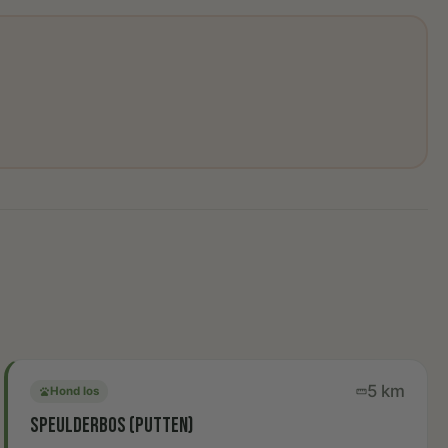
5 km
Hond los
pets
straighten
Speulderbos (Putten)