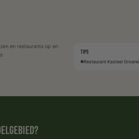
izen en restaurants op en
Tips
s.
Restaurant Kasteel Groene
check_circle
delgebied?