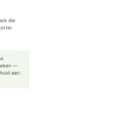
ack die
korter
ox
breken —
phuid aan: