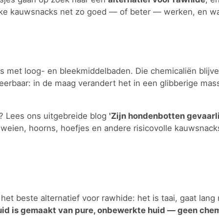
rlijke kauwsnacks net zo goed — of beter — werken, en 
met loog- en bleekmiddelbaden. Die chemicaliën blijve
eerbaar: in de maag verandert het in een glibberige mas
nd? Lees ons uitgebreide blog
'Zijn hondenbotten gevaarli
weien, hoorns, hoefjes en andere risicovolle kauwsnack
het beste alternatief voor rawhide: het is taai, gaat lan
id is gemaakt van pure, onbewerkte huid — geen che