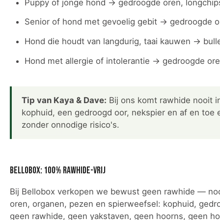
Puppy of jonge hond → gedroogde oren, longchips
Senior of hond met gevoelig gebit → gedroogde or
Hond die houdt van langdurig, taai kauwen → bull
Hond met allergie of intolerantie → gedroogde or
Tip van Kaya & Dave:
Bij ons komt rawhide nooit i
kophuid, een gedroogd oor, nekspier en af en toe e
zonder onnodige risico's.
Bellobox: 100% rawhide-vrij
Bij Bellobox verkopen we bewust geen rawhide — nooit
oren, organen, pezen en spierweefsel: kophuid, gedr
geen rawhide, geen yakstaven, geen hoorns, geen hoe