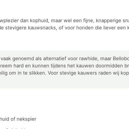
auwplezier dan kophuid, maar wel een fijne, knapperige sn
de stevigere kauwsnacks, of voor honden die liever een 
vaak genoemd als alternatief voor rawhide, maar Bellob
extreem hard en kunnen tijdens het kauwen doormidden 
ilig om in te slikken. Voor stevige kauwers raden wij ko
uid of nekspier