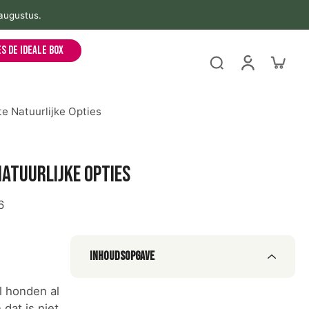
 augustus.
es de ideale box
e Natuurlijke Opties
natuurlijke opties
6
Inhoudsopgave
l honden al
n dat is niet