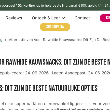
rvoordeel
10% korting
op je hele bestelling vanaf €100, geldig t/m 31
Reviews
Ontdek & Leer
Contact
Ki
Snackipedia
ng
>
Alternatieven Voor Rawhide Kauwsnacks: Dit Zijn De Best
r rawhide kauwsnacks: dit zijn de beste 
epubliceerd:
24-06-2026
Laatst Aangepast:
24-06-202
 dit zijn de beste natuurlijke opties
el elke supermarkt en dierenwinkel liggen — is voor vee
sjes gaan op zoek naar een
alternatief voor rawhide
, e