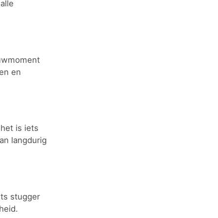
alle
kauwmoment
sen en
et is iets
an langdurig
ets stugger
heid.