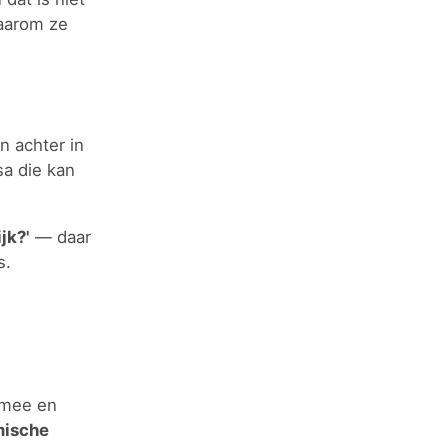
waarom ze
n achter in
sa die kan
jk?'
— daar
s.
g mee en
mische