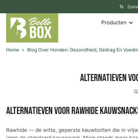
aar
Zome
rtikel
Producten
Home
>
Blog Over Honden: Gezondheid, Gedrag En Voedi
Alternatieven voo
G
Alternatieven voor rawhide kauwsnacks:
Rawhide — de witte, geperste kauwbotten die in vrijw
jaren de standaard kauwsnack. Maar steeds meer baa