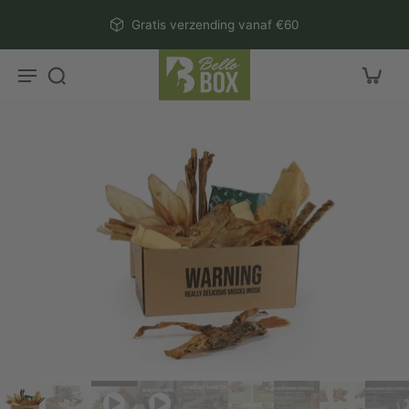
aar
Gratis verzending vanaf €60
rtikel
r
ctinformatie