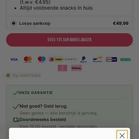
(t.w.v. €4.95)
Altijd voldoende snacks in huis
Losse aankoop
€49,99
Voeg toe aan winkelwagen
Op voorraad
ONZE GARANTIE
Niet goed? Geld terug.
Geen gedoe — één berichtje is genoeg.
Doordeweeks besteld
Voor 15:00 besteld, vandaag verzonden.
Wij staan achter elk product