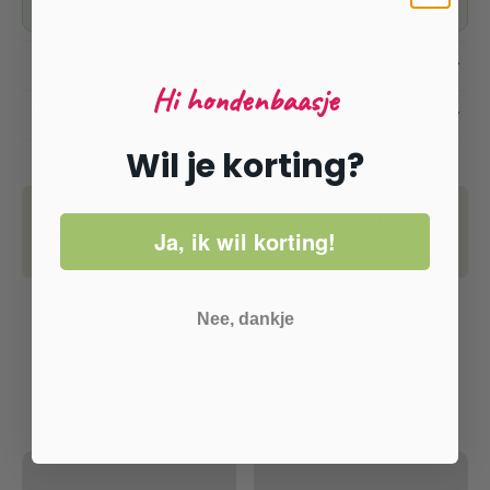
Dat we verkopen — altijd.
Omschrijving
Hi hondenbaasje
Inhoud
Wil je korting?
Verwachte levertijd tussen
08 augustus
en
09
Ja, ik wil korting!
augustus.
Nee, dankje