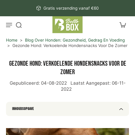
aar
ng vanaf €60
100% Natuurlijk - gee
rtikel
Home
>
Blog Over Honden: Gezondheid, Gedrag En Voeding
>
Gezonde Hond: Verkoelende Hondensnacks Voor De Zomer
Gezonde hond: verkoelende hondensnacks voor de
zomer
Gepubliceerd:
04-08-2022
Laatst Aangepast:
06-11-
2022
Inhoudsopgave