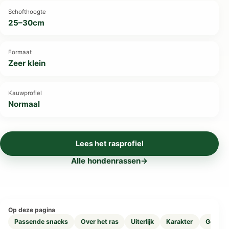
Schofthoogte
25–30cm
Formaat
Zeer klein
Kauwprofiel
Normaal
Lees het rasprofiel
Alle hondenrassen
→
Op deze pagina
Passende snacks
Over het ras
Uiterlijk
Karakter
Geschi