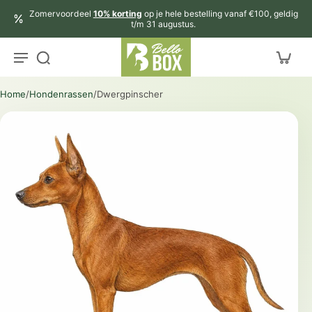
aar
Zomervoordeel
10% korting
op je hele bestelling vanaf €100, geldig
rtikel
t/m 31 augustus.
Home
/
Hondenrassen
/
Dwergpinscher