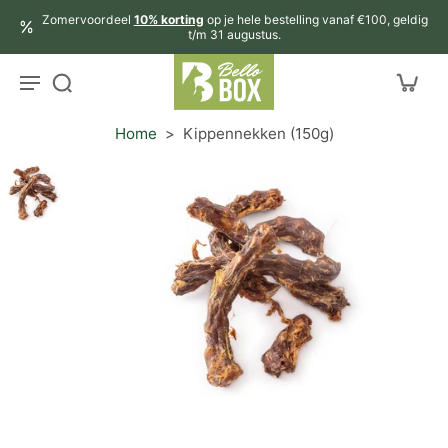
aar
Zomervoordeel
10% korting
op je hele bestelling vanaf €100, geldig
rtikel
t/m 31 augustus.
Home
>
Kippennekken (150g)
r
ctinformatie