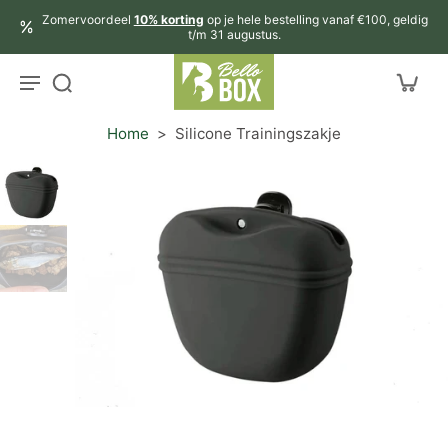
aar
Zomervoordeel
10% korting
op je hele bestelling vanaf €100, geldig
rtikel
t/m 31 augustus.
Home
>
Silicone Trainingszakje
r
ctinformatie