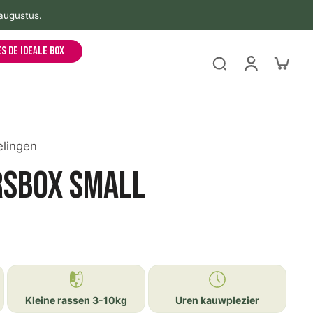
 augustus.
es de ideale box
elingen
rsbox Small
Kleine rassen 3-10kg
Uren kauwplezier