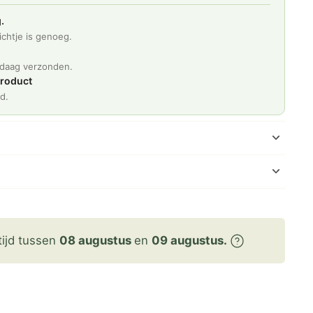
.
chtje is genoeg.
d
ndaag verzonden.
product
d.
tijd tussen
08 augustus
en
09 augustus.