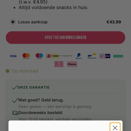
(t.w.v. €4.95)
Altijd voldoende snacks in huis
Losse aankoop
€43,99
Voeg toe aan winkelwagen
Op voorraad
ONZE GARANTIE
Niet goed? Geld terug.
Geen gedoe — één berichtje is genoeg.
Doordeweeks besteld
Voor 15:00 besteld, vandaag verzonden.
Wij staan achter elk product