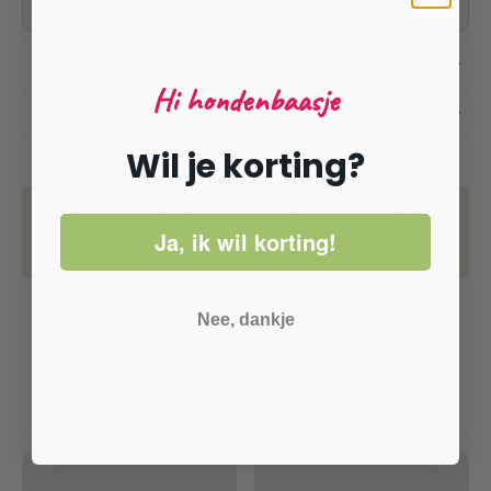
Dat we verkopen — altijd.
Omschrijving
Hi hondenbaasje
Inhoud
Wil je korting?
Verwachte levertijd tussen
10 augustus
en
11
Ja, ik wil korting!
augustus.
Nee, dankje