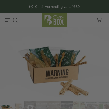
aar
Gratis verzending vanaf €60
rtikel
r
ctinformatie