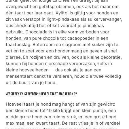
Suiker geeft onnodige calorieën en draagt bij aan
overgewicht en gebitsproblemen, ook als het maar om
één taart per jaar gaat. Xylitol is giftig voor honden en
zit vaak verstopt in light-pindakaas als suikervervanger,
dus check altijd het etiket voordat je pindakaas
gebruikt. Chocolade is in elke vorm verboden voor
honden, van pure chocola tot cacaopoeder in een
taartbeslag. Boterroom en slagroom met suiker zijn te
vet en te zoet voor een hondenmaag en geven al snel
diarree. En rozijnen en druiven, ook als kleine decoratie,
kunnen bij honden nierschade veroorzaken, zelfs in
kleine hoeveelheden — dus ook als je aan een
mensentaart denkt te versieren, houd die twee volledig
uit de buurt van je hond.
Versieren en serveren: hoeveel taart mag je hond?
Hoeveel taart je hond mag hangt af van zijn gewicht:
een kleine hond tot 10 kilo krijgt een klein puntje, een
middelgrote hond een ruimer stuk, en een grote hond
maximaal een kwart taart. De rest vries je in of verdeel