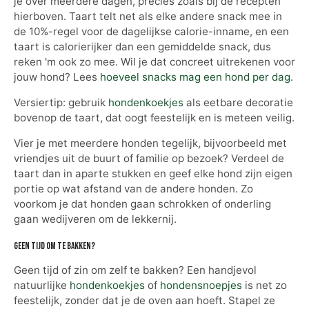
je over meerdere dagen, precies zoals bij de recepten
hierboven. Taart telt net als elke andere snack mee in
de 10%-regel voor de dagelijkse calorie-inname, en een
taart is calorierijker dan een gemiddelde snack, dus
reken 'm ook zo mee. Wil je dat concreet uitrekenen voor
jouw hond? Lees
hoeveel snacks mag een hond per dag
.
Versiertip: gebruik
hondenkoekjes
als eetbare decoratie
bovenop de taart, dat oogt feestelijk en is meteen veilig.
Vier je met meerdere honden tegelijk, bijvoorbeeld met
vriendjes uit de buurt of familie op bezoek? Verdeel de
taart dan in aparte stukken en geef elke hond zijn eigen
portie op wat afstand van de andere honden. Zo
voorkom je dat honden gaan schrokken of onderling
gaan wedijveren om de lekkernij.
Geen tijd om te bakken?
Geen tijd of zin om zelf te bakken? Een handjevol
natuurlijke
hondenkoekjes
of
hondensnoepjes
is net zo
feestelijk, zonder dat je de oven aan hoeft. Stapel ze