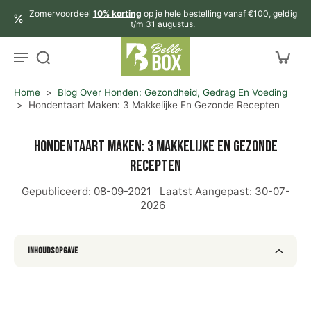
aar
Zomervoordeel
10% korting
op je hele bestelling vanaf €100, geldig
rtikel
t/m 31 augustus.
Home
>
Blog Over Honden: Gezondheid, Gedrag En Voeding
>
Hondentaart Maken: 3 Makkelijke En Gezonde Recepten
Hondentaart maken: 3 makkelijke en gezonde
recepten
Gepubliceerd:
08-09-2021
Laatst Aangepast:
30-07-
2026
Inhoudsopgave