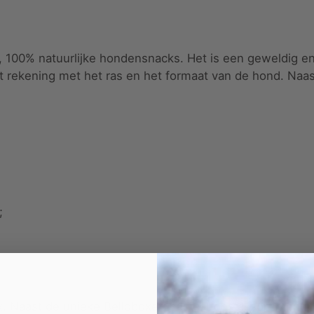
e, 100% natuurlijke hondensnacks. Het is een geweldig en
 rekening met het ras en het formaat van de hond. Naast 
;
x. Naast de unieke Belloboxen bestaat ons assortiment ook