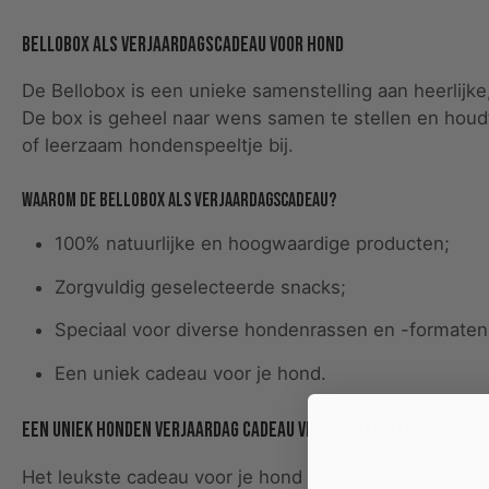
Bellobox als verjaardagscadeau voor hond
De Bellobox is een unieke samenstelling aan heerlijk
De box is geheel naar wens samen te stellen en houdt
of leerzaam hondenspeeltje bij.
Waarom de Bellobox als verjaardagscadeau?
100% natuurlijke en hoogwaardige producten;
Zorgvuldig geselecteerde snacks;
Speciaal voor diverse hondenrassen en -formaten
Een uniek cadeau voor je hond.
Een uniek honden verjaardag cadeau vind je bij Bellobox
Het leukste cadeau voor je hond ontdek je bij Bellobo