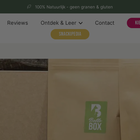
100% Natuurlijk - geen granen & gluten
Reviews
Ontdek & Leer
Contact
Ki
Snackipedia