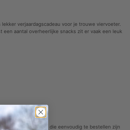
 lekker verjaardagscadeau voor je trouwe viervoeter.
een aantal overheerlijke snacks zit er vaak een leuk
 uit losse artikelen die eenvoudig te bestellen zijn