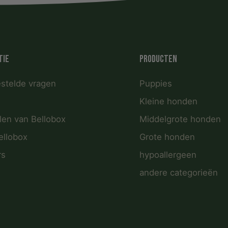
tie
Producten
estelde vragen
Puppies
Kleine honden
len van Bellobox
Middelgrote honden
ellobox
Grote honden
rs
hypoallergeen
andere categorieën